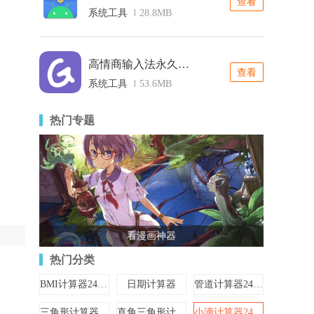
查看
系统工具
28.8MB
高情商输入法永久免费版
查看
系统工具
53.6MB
热门专题
看漫画神器
热门分类
BMI计算器24528
日期计算器
管道计算器24613
三角形计算器24612
直角三角形计算器
小滴计算器24522