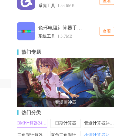
查看
系统工具
53.6MB
色环电阻计算器手机版
查看
系统工具
3.7MB
热门专题
看漫画神器
热门分类
BMI计算器24528
日期计算器
管道计算器24613
三角形计算器24612
直角三角形计算器
小滴计算器24522