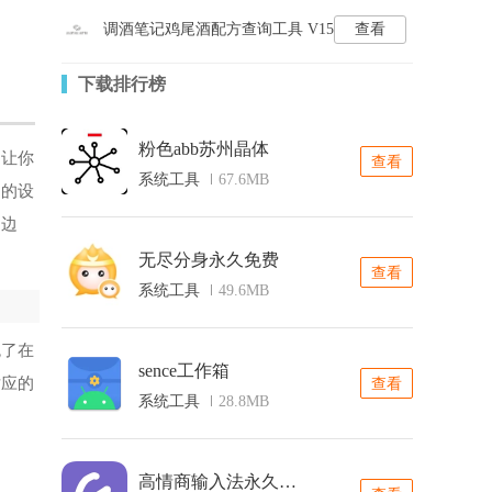
调酒笔记鸡尾酒配方查询工具 V15
查看
下载排行榜
粉色abb苏州晶体
，让你
查看
系统工具
67.6MB
中的设
四边
无尽分身永久免费
查看
系统工具
49.6MB
免了在
sence工作箱
对应的
查看
系统工具
28.8MB
高情商输入法永久免费版