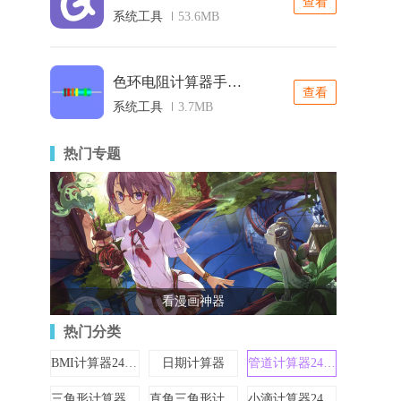
查看
系统工具
53.6MB
色环电阻计算器手机版
查看
系统工具
3.7MB
热门专题
看漫画神器
热门分类
BMI计算器24528
日期计算器
管道计算器24613
三角形计算器24612
直角三角形计算器
小滴计算器24522