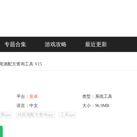
专题合集
游戏攻略
最近更新
尾酒配方查询工具 V15
平台：
安卓
类型：系统工具
2
语言：中文
大小：96.9MB
酒app
鸡尾酒配方查询app
工具app