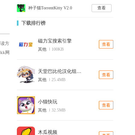
种子猫TorrentKitty V2.0
查看
下载排行榜
磁力宝搜索引擎
阅读方
查看
其他
100KB
kk网
天堂巴比伦汉化组游戏直装版
查看
其他
25.4MB
小猫快玩
查看
其他
32.5MB
木瓜视频