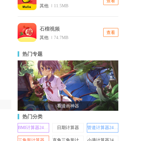
查看
其他
11.5MB
石榴视频
查看
其他
74.7MB
热门专题
看漫画神器
热门分类
BMI计算器24528
日期计算器
管道计算器24613
三角形计算器24612
直角三角形计算器
小滴计算器24522