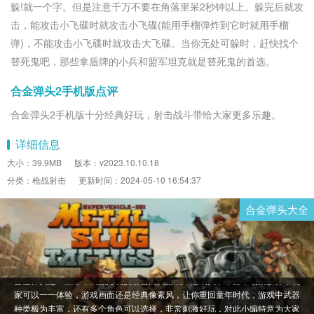
躲!就一个字。但是注意千万不要在角落里呆2秒钟以上。躲完后就攻
击，能攻击小飞碟时就攻击小飞碟(能用手榴弹炸到它时就用手榴
弹)，不能攻击小飞碟时就攻击大飞碟。当你无处可躲时，赶快找个
替死鬼吧，那些拿盾牌的小兵和盟军坦克就是替死鬼的首选。
合金弹头2手机版点评
合金弹头2手机版十分经典好玩，射击战斗带给大家更多乐趣。
详细信息
大小：39.9MB
版本：v2023.10.10.18
分类：枪战射击
更新时间：2024-05-10 16:54:37
合金弹头大全
合金弹头是一款非常刺激好玩的射击闯关游戏，游戏关卡丰富，场景多样，玩
家可以一一体验，游戏画面还是经典像素风，让你重回童年时代，游戏中武器
种类极为丰富，还有多个角色可以选择，非常刺激好玩，对此小编特意为大家