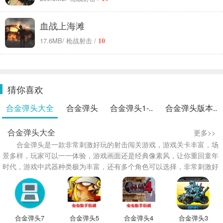
血战上海滩
10
17.6MB
/ 枪战射击 /
猜你喜欢
合金弹头大全
合金弹头
合金弹头1-..
合金弹头版本..
合金弹头大全
更多>>
合金弹头是一款非常刺激好玩的射击闯关游戏，游戏关卡丰富，场
景多样，玩家可以一一体验，游戏画面还是经典像素风，让你重回童年
时代，游戏中武器种类极为丰富，还有多个角色可以选择，非常刺激好
玩，对此小编特意为大家整理出合金弹头大全，内含合金弹头7、合金
弹头5手机版、合金弹头4等超多版本，喜欢的朋友快来本大全下载体验
吧！
合金弹头7
合金弹头5
合金弹头4
合金弹头3