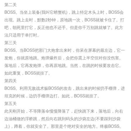
第二关
BOSS。当坐上装备(我叫它螃蟹机)，跳上特定木头上时，BOSS会
出现。跳上去时，默数2秒钟，原地跳一次，BOSS就被卡住了。打
吧，朝死里打它，反正他也不还手。但是你千万别跳就够了。此方
法只适用于单打时。
第三关
BOSS。当BOSS把那门大炮拿出来时，你呆在屏幕的最左边，它一
发炮，你就原地跳。炮弹爆炸后，会把你震上半空但对你没伤害。
落地后，它再发炮弹，你再原地跳。当然，在跳的时候要攻击它。
如此重复，BOSS就挂了。
第四关
BOSS。利用无敌战术躲BOSS的攻击，跳出来的时候扔手榴弹，进
坦克的时候，边扔手榴弹边打。如此，BOSS就挂了。
第五关
此关刚开始，不等降落伞慢慢降落了，赶快跳下来，落地后，向右
边油桶做的浮桥跳，然后向右跳到码头的沙袋左边(不要踩到沙袋
上)，蹲着，你就安全了。那里是个绝对安全的地方。终极BOSS。