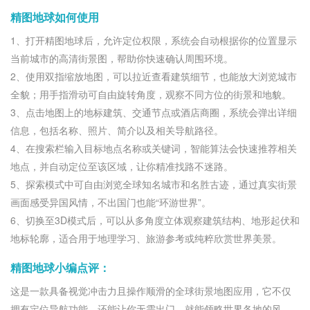
精图地球如何使用
1、打开精图地球后，允许定位权限，系统会自动根据你的位置显示
当前城市的高清街景图，帮助你快速确认周围环境。
2、使用双指缩放地图，可以拉近查看建筑细节，也能放大浏览城市
全貌；用手指滑动可自由旋转角度，观察不同方位的街景和地貌。
3、点击地图上的地标建筑、交通节点或酒店商圈，系统会弹出详细
信息，包括名称、照片、简介以及相关导航路径。
4、在搜索栏输入目标地点名称或关键词，智能算法会快速推荐相关
地点，并自动定位至该区域，让你精准找路不迷路。
5、探索模式中可自由浏览全球知名城市和名胜古迹，通过真实街景
画面感受异国风情，不出国门也能“环游世界”。
6、切换至3D模式后，可以从多角度立体观察建筑结构、地形起伏和
地标轮廓，适合用于地理学习、旅游参考或纯粹欣赏世界美景。
精图地球小编点评：
这是一款具备视觉冲击力且操作顺滑的全球街景地图应用，它不仅
拥有定位导航功能，还能让你无需出门，就能领略世界各地的风