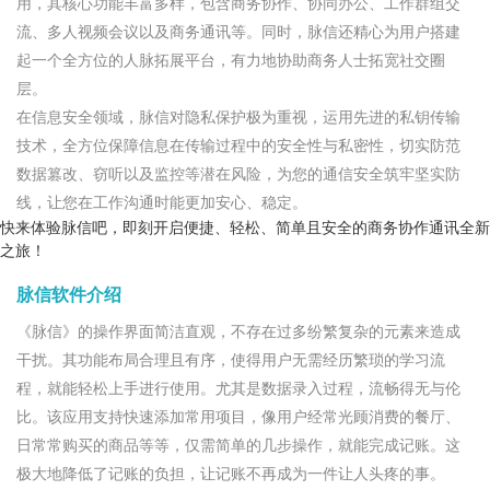
用，其核心功能丰富多样，包含商务协作、协同办公、工作群组交
流、多人视频会议以及商务通讯等。同时，脉信还精心为用户搭建
起一个全方位的人脉拓展平台，有力地协助商务人士拓宽社交圈
层。
在信息安全领域，脉信对隐私保护极为重视，运用先进的私钥传输
技术，全方位保障信息在传输过程中的安全性与私密性，切实防范
数据篡改、窃听以及监控等潜在风险，为您的通信安全筑牢坚实防
线，让您在工作沟通时能更加安心、稳定。
快来体验脉信吧，即刻开启便捷、轻松、简单且安全的商务协作通讯全新
之旅！
脉信软件介绍
《脉信》的操作界面简洁直观，不存在过多纷繁复杂的元素来造成
干扰。其功能布局合理且有序，使得用户无需经历繁琐的学习流
程，就能轻松上手进行使用。尤其是数据录入过程，流畅得无与伦
比。该应用支持快速添加常用项目，像用户经常光顾消费的餐厅、
日常常购买的商品等等，仅需简单的几步操作，就能完成记账。这
极大地降低了记账的负担，让记账不再成为一件让人头疼的事。